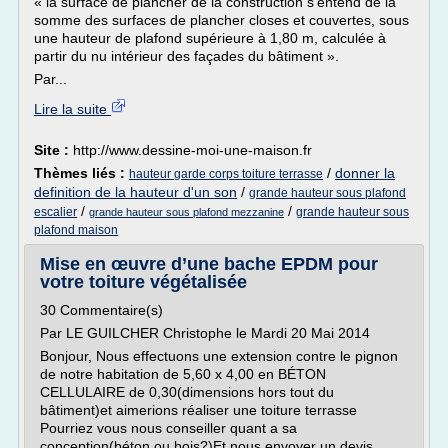
« la surface de plancher de la construction s'entend de la
somme des surfaces de plancher closes et couvertes, sous
une hauteur de plafond supérieure à 1,80 m, calculée à
partir du nu intérieur des façades du bâtiment ».
Par...
Lire la suite
Site :
http://www.dessine-moi-une-maison.fr
Thèmes liés :
/
donner la
hauteur garde corps toiture terrasse
definition de la hauteur d'un son
/
grande hauteur sous plafond
/
/
escalier
grande hauteur sous
grande hauteur sous plafond mezzanine
plafond maison
Mise en œuvre d’une bache EPDM pour
votre toiture végétalisée
30 Commentaire(s)
Par LE GUILCHER Christophe le Mardi 20 Mai 2014
Bonjour, Nous effectuons une extension contre le pignon
de notre habitation de 5,60 x 4,00 en BÉTON
CELLULAIRE de 0,30(dimensions hors tout du
bâtiment)et aimerions réaliser une toiture terrasse
Pourriez vous nous conseiller quant a sa
conception(béton ou bois?)Et nous envoyer un devis