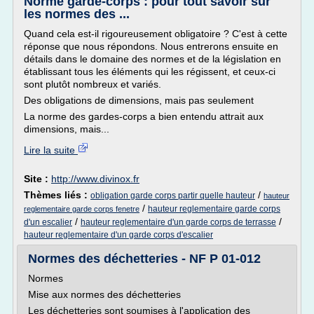
Norme garde-corps : pour tout savoir sur
les normes des ...
Quand cela est-il rigoureusement obligatoire ? C'est à cette
réponse que nous répondons. Nous entrerons ensuite en
détails dans le domaine des normes et de la législation en
établissant tous les éléments qui les régissent, et ceux-ci
sont plutôt nombreux et variés.
Des obligations de dimensions, mais pas seulement
La norme des gardes-corps a bien entendu attrait aux
dimensions, mais...
Lire la suite
Site :
http://www.divinox.fr
Thèmes liés :
/
obligation garde corps partir quelle hauteur
hauteur
/
hauteur reglementaire garde corps
reglementaire garde corps fenetre
/
/
d'un escalier
hauteur reglementaire d'un garde corps de terrasse
hauteur reglementaire d'un garde corps d'escalier
Normes des déchetteries - NF P 01-012
Normes
Mise aux normes des déchetteries
Les déchetteries sont soumises à l'application des