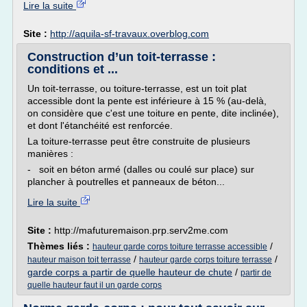
Lire la suite
Site :
http://aquila-sf-travaux.overblog.com
Construction d’un toit-terrasse :
conditions et ...
Un toit-terrasse, ou toiture-terrasse, est un toit plat
accessible dont la pente est inférieure à 15 % (au-delà,
on considère que c'est une toiture en pente, dite inclinée),
et dont l'étanchéité est renforcée.
La toiture-terrasse peut être construite de plusieurs
manières :
- soit en béton armé (dalles ou coulé sur place) sur
plancher à poutrelles et panneaux de béton...
Lire la suite
Site :
http://mafuturemaison.prp.serv2me.com
Thèmes liés :
/
hauteur garde corps toiture terrasse accessible
/
/
hauteur maison toit terrasse
hauteur garde corps toiture terrasse
garde corps a partir de quelle hauteur de chute
/
partir de
quelle hauteur faut il un garde corps