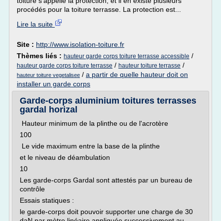
toiture s'appelle la protection, et il en existe plusieurs
procédés pour la toiture terrasse. La protection est...
Lire la suite
Site :
http://www.isolation-toiture.fr
Thèmes liés :
/
hauteur garde corps toiture terrasse accessible
/
/
hauteur garde corps toiture terrasse
hauteur toiture terrasse
/
a partir de quelle hauteur doit on
hauteur toiture vegetalisee
installer un garde corps
Garde-corps aluminium toitures terrasses
gardal horizal
Hauteur minimum de la plinthe ou de l'acrotère
100
Le vide maximum entre la base de la plinthe
et le niveau de déambulation
10
Les garde-corps Gardal sont attestés par un bureau de
contrôle
Essais statiques :
le garde-corps doit pouvoir supporter une charge de 30
daN par mètre linéaire appliquée successivement au