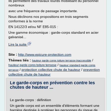
Ils permettent des travaux lourds mobilisant du personnel
nombreux
avec une fréquence de passage importante.
Nous déclinons nos propositions en trois segments
conformes à la norme
EN 14122/3 et/ou NF E85-015 :
Une gamme économique : garde-corps standard en acier
galvanisé...
Lire la suite
Site :
http://www.epicure-protection.com
Thèmes liés :
/
hauteur garde corps toiture terrasse inaccessible
/
hauteur garde corps toiture terrasse
hauteur standard garde corps
/
protection collective chute de hauteur
/
prevention
terrasse
collective chute de hauteur
Le garde-corps en prévention contre les
chutes de hauteur ...
Le garde-corps : définition
Un garde corps est un ensemble d'éléments formant une
barrière destinée à protéger les personnes du risque de