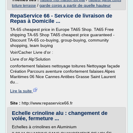
hauteur mur maison toit plat
hauteur garde corps
/
garde corps a partir de quelle hauteur
toiture terrasse
RepaService 66 - Service de livraison de
Repas à Domicile ...
TA-65 cheapest price in Europe TA65 Shop. TA65 Free
shipping TA-65 Shop TA65 cheapest price guaranteed -
Discount TA-65 co-buying, group-buying, community
shopping, team buying
Voir/Cacher Livre d'or :
Livre d'or Alp'Solution
confortement falaises nettoyage toitures Nettoyage façade
Création Parcours aventure confortement falaises Alpes
Maritimes 06 Nice Cannes Antibes Grasse Saint Laurent
du...
Lire la suite
Site :
http://www.repaservice66.fr
Echelle crinoline alu : changement de
volée, fermeture ...
Echelles à crinolines en Aluminium