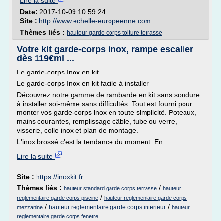
Lire la suite
Date:
2017-10-09 10:59:24
Site :
http://www.echelle-europeenne.com
Thèmes liés :
hauteur garde corps toiture terrasse
Votre kit garde-corps inox, rampe escalier
dès 119€ml ...
Le garde-corps Inox en kit
Le garde-corps Inox en kit facile à installer
Découvrez notre gamme de rambarde en kit sans soudure
à installer soi-même sans difficultés. Tout est fourni pour
monter vos garde-corps inox en toute simplicité. Poteaux,
mains courantes, remplissage câble, tube ou verre,
visserie, colle inox et plan de montage.
L'inox brossé c'est la tendance du moment. En...
Lire la suite
Site :
https://inoxkit.fr
Thèmes liés :
/
hauteur standard garde corps terrasse
hauteur
/
reglementaire garde corps piscine
hauteur reglementaire garde corps
/
/
hauteur reglementaire garde corps interieur
mezzanine
hauteur
reglementaire garde corps fenetre