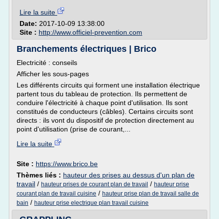
Lire la suite
Date:
2017-10-09 13:38:00
Site :
http://www.officiel-prevention.com
Branchements électriques | Brico
Electricité : conseils
Afficher les sous-pages
Les différents circuits qui forment une installation électrique
partent tous du tableau de protection. Ils permettent de
conduire l'électricité à chaque point d'utilisation. Ils sont
constitués de conducteurs (câbles). Certains circuits sont
directs : ils vont du dispositif de protection directement au
point d'utilisation (prise de courant,...
Lire la suite
Site :
https://www.brico.be
Thèmes liés :
hauteur des prises au dessus d'un plan de
travail
/
/
hauteur prises de courant plan de travail
hauteur prise
/
courant plan de travail cuisine
hauteur prise plan de travail salle de
/
bain
hauteur prise electrique plan travail cuisine