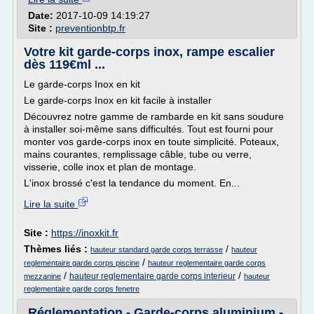
Date:
2017-10-09 14:19:27
Site :
preventionbtp.fr
Votre kit garde-corps inox, rampe escalier
dès 119€ml ...
Le garde-corps Inox en kit
Le garde-corps Inox en kit facile à installer
Découvrez notre gamme de rambarde en kit sans soudure
à installer soi-même sans difficultés. Tout est fourni pour
monter vos garde-corps inox en toute simplicité. Poteaux,
mains courantes, remplissage câble, tube ou verre,
visserie, colle inox et plan de montage.
L'inox brossé c'est la tendance du moment. En...
Lire la suite
Site :
https://inoxkit.fr
Thèmes liés :
/
hauteur standard garde corps terrasse
hauteur
/
reglementaire garde corps piscine
hauteur reglementaire garde corps
/
/
hauteur reglementaire garde corps interieur
mezzanine
hauteur
reglementaire garde corps fenetre
Réglementation - Garde-corps aluminium -