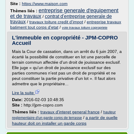
Site :
https://www.maison.com
entreprise generale d'equipement
Thèmes liés :
et de travaux
contrat d'entreprise generale de
/
travaux
/
travaux toiture credit d'impot
/
entreprise travaux
batiment tout corps d'etat
/
vote travaux toiture copropriete
L'immeuble en copropriété - JPM-COPRO
Accueil
Mais la Cour de cassation, dans un arrêt du 6 juin 2007, a
écarté la possibilité de constituer en lot une parcelle de
terrain commun affectée d'un droit de jouissance exclusif.
Elle juge « qu'un droit de jouissance exclusif sur des
parties communes n'est pas un droit de propriété et ne
peut constituer la partie privative d'un lot ». Il faut alors
admettre que le propriétaire...
Lire la suite
Date:
2016-02-03 10:48:35
Site :
http://jpm-copro.com
Thèmes liés :
travaux d'interet general france
/
hauteur
/
a partir de quelle
reglementaire d'un garde corps de terrasse
hauteur doit on installer un garde corps