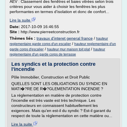
AEV : Classement des fenêtres et baies vitrées selon trois
critères pour vous aider à choisir les fenêtres les plus
performantes en termes d'isolation et donc de confort...
Lire la suite
Date:
2017-10-09 16:46:55
Site :
http://www.pierreetconstruction.fr
Thèmes liés :
travaux d'interet general france
/
hauteur
/
reglementaire garde corps d'un escalier
hauteur reglementaire d'un
/
/
garde corps d'escalier
hauteur mur maison toit plat
hauteur
reglementaire d'un garde corps de terrasse
Les syndics et la protection contre
l'incendie
Pôle Immobilier, Construction et Droit Public
QUELLES SONT LES OBLIGATIONS DU SYNDIC EN
MATI�?RE DE R�?GLEMENTATION INCENDIE ?
La réglementation en matière de protection contre
l'incendie est très vaste est très technique. Les
constructeurs en connaissent habituellement les
exigences. Mais qu'en est-il du syndic ? Est-il garant du
respect de toute la réglementation en cette matière ou...
Lire la suite