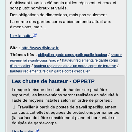
établissant tous les éléments qui les régissent, et ceux-ci
sont plutôt nombreux et variés.
Des obligations de dimensions, mais pas seulement
La norme des gardes-corps a bien entendu attrait aux
dimensions, mais...
Lire la suite
Site :
http://www.divinox.fr
Thèmes liés :
/
obligation garde corps partir quelle hauteur
hauteur
/
hauteur reglementaire garde corps
reglementaire garde corps fenetre
/
/
d'un escalier
hauteur reglementaire d'un garde corps de terrasse
hauteur reglementaire d'un garde corps d'escalier
Les chutes de hauteur - OPPBTP
Lorsque le risque de chute de hauteur ne peut être
supprimé, les interventions seront réalisées en sécurité à
l'aide de moyens installés selon un ordre de priorités :
1. Travailler à partir de postes de travail spécifiquement
conçus à cet effet et équipés de protections permanentes
(la surface doit être sensiblement plane et horizontale et
équipée de garde-corps...
Lire la suite