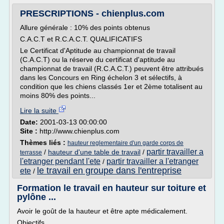
PRESCRIPTIONS - chienplus.com
Allure générale : 10% des points obtenus
C.A.C.T et R.C.A.C.T. QUALIFICATIFS
Le Certificat d'Aptitude au championnat de travail
(C.A.C.T) ou la réserve du certificat d'aptitude au
championnat de travail (R.C.A.C.T.) peuvent être attribués
dans les Concours en Ring échelon 3 et sélectifs, à
condition que les chiens classés 1er et 2ème totalisent au
moins 80% des points...
Lire la suite
Date:
2001-03-13 00:00:00
Site :
http://www.chienplus.com
Thèmes liés :
hauteur reglementaire d'un garde corps de
partir travailler a
/
hauteur d'une table de travail
/
terrasse
l'etranger pendant l'ete
partir travailler a l'etranger
/
le travail en groupe dans l'entreprise
ete
/
Formation le travail en hauteur sur toiture et
pylône ...
Avoir le goût de la hauteur et être apte médicalement.
Objectifs