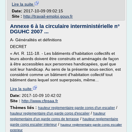
Lire la suite
Date:
2017-10-09 09:02:15
Site :
http://travail-emploi.gouv.fr
Annexe 6 à la circulaire interministérielle n°
DGUHC 2007 ...
A- Généralités et définitions
DECRET
« Art. R. 111-18. - Les bâtiments d'habitation collectifs et
leurs abords doivent être construits et aménagés de façon
à être accessibles aux personnes handicapées, quel que
soit leur handicap. Au sens de la présente sous-section, est
considéré comme un bâtiment d'habitation collectif tout
bâtiment dans lequel sont superposés, même...
Lire la suite
Date:
2017-10-09 10:42:02
Site :
http://www.cfpsaa.fr
Thèmes liés :
/
hauteur reglementaire garde corps d'un escalier
/
hauteur reglementaire d'un garde corps d'escalier
hauteur
/
reglementaire d'un garde corps de terrasse
hauteur reglementaire
/
garde corps escalier interieur
hauteur reglementaire garde corps escalier
exterieur