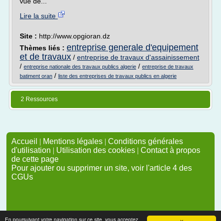
vue de...
Lire la suite
Site :
http://www.opgioran.dz
entreprise generale d'equipement
Thèmes liés :
et de travaux
/
entreprise de travaux d'assainissement
/
/
entreprise nationale des travaux publics algerie
entreprise de travaux
/
batiment oran
liste des entreprises de travaux publics en algerie
2 Ressources
Accueil
|
Mentions légales
|
Conditions générales
d'utilisation
|
Utilisation des cookies
|
Contact à propos
de cette page
Pour ajouter ou supprimer un site, voir l'article 4 des
CGUs
En poursuivant votre navigation sur ce site, vous acceptez