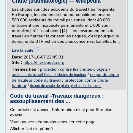
Chute (traumatologie) — Wikipédia
Les chutes sont des accidents du travail très fréquents.
En Europe, les chutes de hauteur constituent environ
500 000 accidents du travail par année, dont 40 000
entraînent une incapacité permanente et 1 000 sont
mortelles [ réf. souhaitée] [4] . Les environnements de
travail en hauteur favorisent les risques, c'est pourquoi le
domaine du BTP est un des plus concernés. En effet, le...
Lire la suite
Date:
2017-10-07 22:45:31
Site :
https://fr.wikipedia.org
Thèmes liés :
protection contre les chutes d'objets
/
/
risque de chute
accidents du travail lies aux chutes de hauteur
de hauteur code du travail
/
protection contre chute
hauteur
/
risque de chute de plain pied code du travail
Code du travail -Travaux dangereux :
assouplissement des ...
Cet article est ancien, l'information n'est peut-être plus
exacte.
Vous pouvez néanmoins consulter cette page.
Afficher l'article périmé