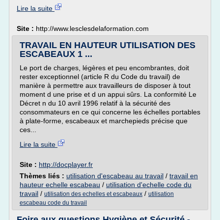
Lire la suite
Site :
http://www.lesclesdelaformation.com
TRAVAIL EN HAUTEUR UTILISATION DES
ESCABEAUX 1 ...
Le port de charges, légères et peu encombrantes, doit
rester exceptionnel (article R du Code du travail) de
manière à permettre aux travailleurs de disposer à tout
moment d une prise et d un appui sûrs. La conformité Le
Décret n du 10 avril 1996 relatif à la sécurité des
consommateurs en ce qui concerne les échelles portables
à plate-forme, escabeaux et marchepieds précise que
ces...
Lire la suite
Site :
http://docplayer.fr
Thèmes liés :
utilisation d'escabeau au travail
/
travail en
hauteur echelle escabeau
/
utilisation d'echelle code du
travail
/
/
utilisation des echelles et escabeaux
utilisation
escabeau code du travail
Foire aux questions Hygiène et Sécurité -