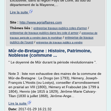
Exclusivité, dans la région Pays de Loire, au sud du
département de la Mayenne,...
Lire la suite
Site :
http://www.agriaffaires.com
Thèmes liés :
/
entreprise travaux publics cotes d'armor
/
entreprise de travaux publics dans les cote d armor
entreprise de
/
entreprise de travaux
travaux agricole a vendre dans le morbihan
/
publics de l'ouest
entreprise de travaux publics a vendre
Mûr-de-Bretagne : Histoire, Patrimoine,
Noblesse (commune ...
" Le doyenné de Mûr durant la période révolutionnaire ".
Note 3 : liste non exhaustive des maires de la commune de
Mûr-de-Bretagne : Le Drogo (en 1793), Hémery, Joseph-
François L'Hostis (ou Lostys), conseiller d'arrondissement
en prairial an VIII (1800), Hémery et Fraboulet (de 1799 à
1804), Henrio (de 1815 à 1829), Jérôme-Marie Calvary-
Tilan (1830 à juillet 1868), Jérôme-Ange...
Lire la suite
Date:
2017-01-29 16:21:32