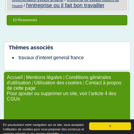
reglementation travaux amiante
entreprise de travaux publics de
l'entreprise ou il fait bon travailler
/
l'ouest
10 Ressources
Thèmes associés
travaux d'interet general france
Accueil
|
Mentions légales
|
Conditions générales
d'utilisation
|
Utilisation des cookies
|
Contact à propos
de cette page
Pour ajouter ou supprimer un site, voir l'article 4 des
CGUs
En poursuivant votre navigation sur ce site, vous acceptez
X
l'utilisation de cookies pour vous proposer des contenus et
services adaptés à vos centres d'intérêts.
En savoir plus