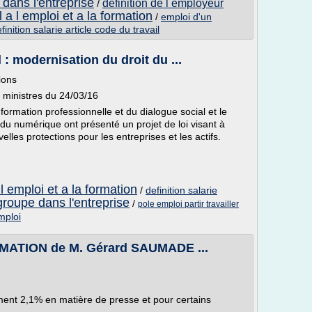
 dans l'entreprise
definition de l employeur
/
l a l emploi et a la formation
/
emploi d'un
finition salarie article code du travail
 : modernisation du droit du ...
ions
 ministres du 24/03/16
a formation professionnelle et du dialogue social et le
t du numérique ont présenté un projet de loi visant à
velles protections pour les entreprises et les actifs.
 l emploi et a la formation
/
definition salarie
 groupe dans l'entreprise
/
pole emploi partir travailler
emploi
MATION de M. Gérard SAUMADE ...
ment 2,1% en matière de presse et pour certains