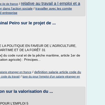
relative au travail a l emploi et a
/
e ile de france
er dans l'action sociale
/
travailler avec les comite
 d entreprise
al Peiro sur le projet de ...
E LA POLITIQUE EN FAVEUR DE L'AGRICULTURE,
ARITIME ET DE LA FORÊT 31
ux] du code rural et de la pêche maritime, article 1er de
ation agricole) : Principes...
/
definition salarie article code du
salarie etranger en france
/
 code du travail
taxe du pour l'emploi d'un salarie etranger en
n sur la valorisation du ...
POUR L'EMPLOI 5