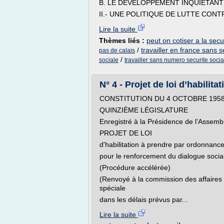
B. LE DÉVELOPPEMENT INQUIÉTANT
II.- UNE POLITIQUE DE LUTTE CONTR
Lire la suite
Thèmes liés :
peut on cotiser a la secur
/
travailler en france sans s
pas de calais
/
sociale
travailler sans numero securite socia
N° 4 - Projet de loi d’habilitat
CONSTITUTION DU 4 OCTOBRE 195
QUINZIÈME LÉGISLATURE
Enregistré à la Présidence de l'Assembl
PROJET DE LOI
d'habilitation à prendre par ordonnanc
pour le renforcement du dialogue social
(Procédure accélérée)
(Renvoyé à la commission des affaires 
spéciale
dans les délais prévus par...
Lire la suite