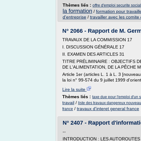
Thèmes liés :
offre d'emploi securite social
la formation
/
formation pour travaill
d'entreprise
/
travailler avec les comite
N° 2066 - Rapport de M. Germin
TRAVAUX DE LA COMMISSION 17
I. DISCUSSION GÉNÉRALE 17
II. EXAMEN DES ARTICLES 31
TITRE PRÉLIMINAIRE : OBJECTIFS D
DE L'ALIMENTATION, DE LA PÊCHE M
Article 1er (articles L. 1 à L. 3 [nouvea
la loi n° 99-574 du 9 juillet 1999 d'orient
Lire la suite
Thèmes liés :
taxe due pour l'emploi d'un 
travail
/
liste des travaux dangereux nouveau
/
travaux d'interet general france
france
N° 2407 - Rapport d'informatio
--
INTRODUCTION : LES AUTOROUTES 