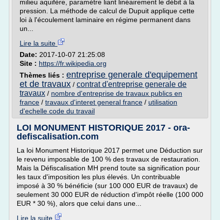
milieu aquifère, paramètre liant linéairement le débit à la
pression. La méthode de calcul de Dupuit applique cette
loi à l'écoulement laminaire en régime permanent dans
un...
Lire la suite
Date:
2017-10-07 21:25:08
Site :
https://fr.wikipedia.org
entreprise generale d'equipement
Thèmes liés :
et de travaux
contrat d'entreprise generale de
/
travaux
/
nombre d'entreprise de travaux publics en
france
/
travaux d'interet general france
/
utilisation
d'echelle code du travail
LOI MONUMENT HISTORIQUE 2017 - ora-
defiscalisation.com
La loi Monument Historique 2017 permet une Déduction sur
le revenu imposable de 100 % des travaux de restauration.
Mais la Défiscalisation MH prend toute sa signification pour
les taux d'imposition les plus élevés. Un contribuable
imposé à 30 % bénéficie (sur 100 000 EUR de travaux) de
seulement 30 000 EUR de réduction d'impôt réelle (100 000
EUR * 30 %), alors que celui dans une...
Lire la suite