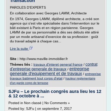
Transaction
PAROLES D'EXPERTS
En collaboration avec Georges LAMM, Architecte
En 1974, Georges LAMM, diplômé architecte, a créé son
agence qui s'est vite spécialisée dans l'intervention sur le
bâti existant à Paris et en région parisienne. Georges
LAMM de par sa personnalité a dès ses débuts été attiré
par un mode artisanal d'exercice de sa profession : goût
du travail adapté à chaque cas...
Lire la suite
Site :
http://www.maville-immobilier.fr
contrat
Thèmes liés :
travaux d'interet general france
/
entreprise
d'entreprise generale de travaux
/
generale d'equipement et de travaux
/
entreprise
travaux batiment tout corps d'etat
/
hauteur reglementaire
d'un garde corps de terrasse
SJFu – Le prochain congrès aura lieu les 12
& 12 octobre à ...
Posted in Non classé | No Comments »
Posted by: SJFu | on septembre 7, 2017