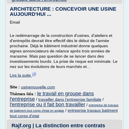
ARCHITECTURE : CONCEVOIR UNE USINE
AUJOURD'HUI ...
Email
Le redémarrage de la construction d'usines, d'ateliers et
d'entrepôts devrait être effectif dès le début de l'année
prochaine. Déjà le bâtiment industriel donne quelques
signes annonciateurs de relance après trois années de
marasme. Mais pas question de se lancer dans des
investissements lourds. La prise de risque est minimale. Le
nez sur les évolutions de leurs marchés et...
Lire la suite
Site :
usinenouvelle.com
le travail en groupe dans
Thèmes liés :
l'entreprise
/
travailler dans l'entreprise familiale
/
l'entreprise ou il fait bon travailler
/
entreprise de travaux
/
entreprise travaux batiment
de batiment tout corps d'etat en anglais
tout corps d'etat
Rajf.org | La distinction entre contrats