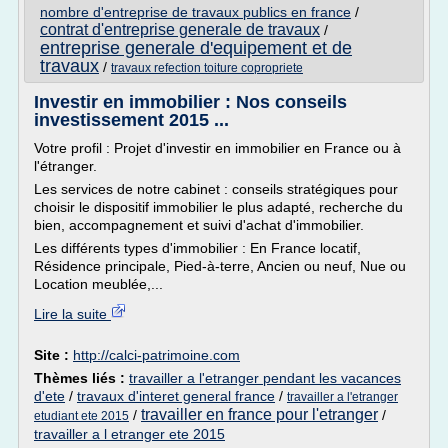
nombre d'entreprise de travaux publics en france
/
contrat d'entreprise generale de travaux
/
entreprise generale d'equipement et de
travaux
/
travaux refection toiture copropriete
Investir en immobilier : Nos conseils
investissement 2015 ...
Votre profil : Projet d'investir en immobilier en France ou à
l'étranger.
Les services de notre cabinet : conseils stratégiques pour
choisir le dispositif immobilier le plus adapté, recherche du
bien, accompagnement et suivi d'achat d'immobilier.
Les différents types d'immobilier : En France locatif,
Résidence principale, Pied-à-terre, Ancien ou neuf, Nue ou
Location meublée,...
Lire la suite
Site :
http://calci-patrimoine.com
Thèmes liés :
travailler a l'etranger pendant les vacances
d'ete
/
travaux d'interet general france
/
travailler a l'etranger
travailler en france pour l'etranger
/
/
etudiant ete 2015
travailler a l etranger ete 2015