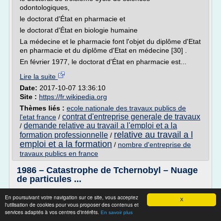
odontologiques,
le doctorat d'État en pharmacie et
le doctorat d'État en biologie humaine
La médecine et le pharmacie font l'objet du diplôme d'Etat
en pharmacie et du diplôme d'Etat en médecine [30] .
En février 1977, le doctorat d'État en pharmacie est...
Lire la suite
Date:
2017-10-07 13:36:10
Site :
https://fr.wikipedia.org
Thèmes liés :
ecole nationale des travaux publics de
contrat d'entreprise generale de travaux
l'etat france
/
demande relative au travail a l'emploi et a la
/
relative au travail a l
formation professionnelle
/
emploi et a la formation
/
nombre d'entreprise de
travaux publics en france
1986 – Catastrophe de Tchernobyl – Nuage
de particules ...
Conscience
En poursuivant votre navigation sur ce site, vous acceptez
X
Il y a 25 ans avait lieu la catastrophe de la centrale
l'utilisation de cookies pour vous proposer des contenus et
services adaptés à vos centres d'intérêts.
nucléaire de Tchernobyl . Les faits commençant à dater
En savoir plus