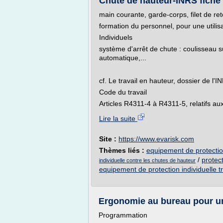
Chute de hauteur-INRS fiche 
main courante, garde-corps, filet de re
formation du personnel, pour une utilisa
Individuels
système d'arrêt de chute : coulisseau s
automatique,...
cf. Le travail en hauteur, dossier de l'I
Code du travail
Articles R4311-4 à R4311-5, relatifs aux
Lire la suite
Site :
https://www.evarisk.com
Thèmes liés :
equipement de protection
/
protec
individuelle contre les chutes de hauteur
equipement de protection individuelle t
Ergonomie au bureau pour un
Programmation