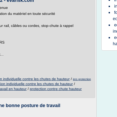
2 - evarisk.com
i
tenue
f
tion du matériel en toute sécurité
ec
e
ur rail, câbles ou cordes, stop-chute à rappel
in
e
NRS
ha
...
 individuelle contre les chutes de hauteur
/
inrs protection
tion individuelle contre les chutes de hauteur
/
ravail en hauteur
/
protection contre chute hauteur
e bonne posture de travail