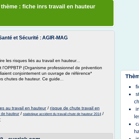
 thème : fiche inrs travail en hauteur
 Santé et Sécurité : AGIR-MAG
re les risques liés au travail en hauteur...
 et l'OPPBTP (Organisme professionnel de prévention
bliaient conjointement un ouvrage de référence*
Thèm
s chutes de hauteur. Ce guide...
f
s
ch
ies au travail en hauteur
/
risque de chute travail en
i
/
/
s de hauteur
statistique accident du travail chute de hauteur 2014
le
r
c
ha
i