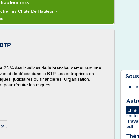
hauteur inrs
iche
Inrs Chute
De
Hauteur
•
me
PBTP
de 25 % des invalides de la branche, demeurent une
ves et de décès dans le BTP. Les entreprises en
Sous
ues, judiciaires ou financières. Organisation,
nt pour réduire les risques.
i
Autr
chut
haute
trava
2 -
pdf
Thèm