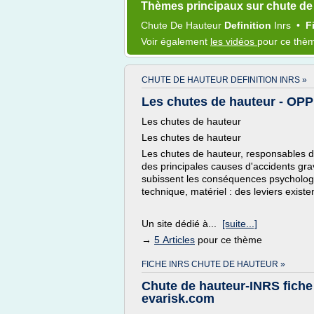
Thèmes principaux sur chute de 
Chute
De
Hauteur
Definition
Inrs
•
F
Voir également
les vidéos
pour ce thè
CHUTE DE HAUTEUR DEFINITION INRS »
Les chutes de hauteur - OP
Les chutes de hauteur
Les chutes de hauteur
Les chutes de hauteur, responsables 
des principales causes d'accidents gra
subissent les conséquences psychologiq
technique, matériel : des leviers existe
Un site dédié à...
[suite...]
→
5 Articles
pour ce thème
FICHE INRS CHUTE DE HAUTEUR »
Chute de hauteur-INRS fiche 
evarisk.com