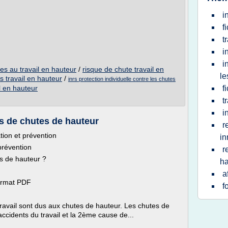
i
f
t
i
i
ies au travail en hauteur
/
risque de chute travail en
le
s travail en hauteur
/
inrs protection individuelle contre les chutes
l en hauteur
f
t
i
s de chutes de hauteur
r
tion et prévention
in
prévention
r
s de hauteur ?
ha
a
format PDF
f
avail sont dus aux chutes de hauteur. Les chutes de
ccidents du travail et la 2ème cause de...