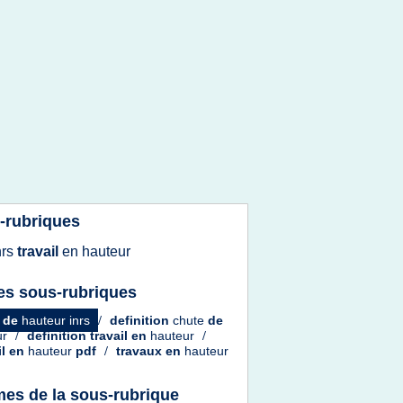
-rubriques
nrs
travail
en
hauteur
es sous-rubriques
e
de
hauteur inrs
/
definition
chute
de
ur
/
definition travail
en
hauteur
/
il
en
hauteur
pdf
/
travaux
en
hauteur
es de la sous-rubrique