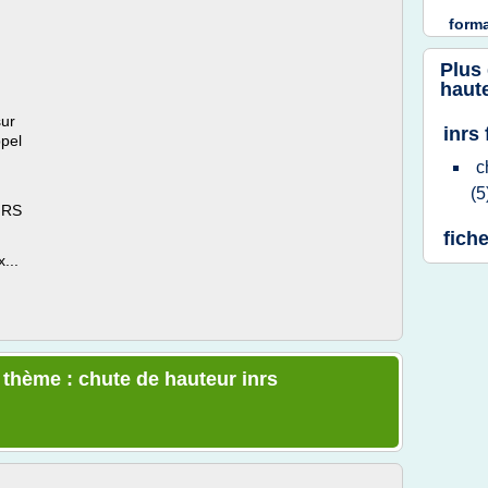
forma
Plus
haute
sur
inrs
ppel
c
(5
INRS
fich
...
 thème : chute de hauteur inrs