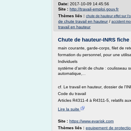
Date:
2017-10-09 14:45:56
Site :
http://travail-emploi.gouv.fr
Thèmes liés :
chute de hauteur effet sur l
de chute travail en hauteur
/
accident mor
travail en hauteur
Chute de hauteur-INRS fiche 
main courante, garde-corps, filet de re
formation du personnel, pour une utilisa
Individuels
système d'arrêt de chute : coulisseau su
automatique,...
cf. Le travail en hauteur, dossier de l'I
Code du travail
Articles R4311-4 à R4311-5, relatifs aux
Lire la suite
Site :
https://www.evarisk.com
Thèmes liés :
equipement de protection