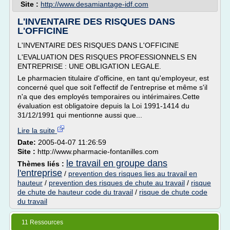
Site :
http://www.desamiantage-idf.com
L'INVENTAIRE DES RISQUES DANS
L'OFFICINE
L'INVENTAIRE DES RISQUES DANS L'OFFICINE
L'EVALUATION DES RISQUES PROFESSIONNELS EN
ENTREPRISE : UNE OBLIGATION LEGALE.
Le pharmacien titulaire d'officine, en tant qu'employeur, est
concerné quel que soit l'effectif de l'entreprise et même s'il
n'a que des employés temporaires ou intérimaires.Cette
évaluation est obligatoire depuis la Loi 1991-1414 du
31/12/1991 qui mentionne aussi que...
Lire la suite
Date:
2005-04-07 11:26:59
Site :
http://www.pharmacie-fontanilles.com
le travail en groupe dans
Thèmes liés :
l'entreprise
/
prevention des risques lies au travail en
hauteur
/
prevention des risques de chute au travail
/
risque
de chute de hauteur code du travail
/
risque de chute code
du travail
11 Ressources