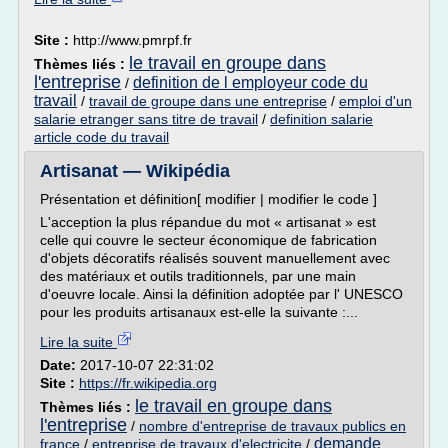
Site :
http://www.pmrpf.fr
le travail en groupe dans
Thèmes liés :
l'entreprise
definition de l employeur code du
/
travail
/
travail de groupe dans une entreprise
/
emploi d'un
salarie etranger sans titre de travail
/
definition salarie
article code du travail
Artisanat — Wikipédia
Présentation et définition[ modifier | modifier le code ]
L'acception la plus répandue du mot « artisanat » est
celle qui couvre le secteur économique de fabrication
d'objets décoratifs réalisés souvent manuellement avec
des matériaux et outils traditionnels, par une main
d'oeuvre locale. Ainsi la définition adoptée par l' UNESCO
pour les produits artisanaux est-elle la suivante :...
Lire la suite
Date:
2017-10-07 22:31:02
Site :
https://fr.wikipedia.org
le travail en groupe dans
Thèmes liés :
l'entreprise
/
nombre d'entreprise de travaux publics en
demande
france
/
entreprise de travaux d'electricite
/