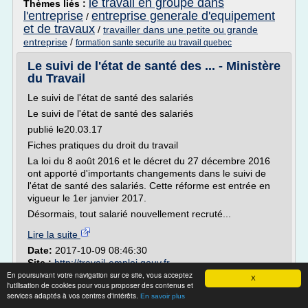
le travail en groupe dans
Thèmes liés :
l'entreprise
entreprise generale d'equipement
/
et de travaux
/
travailler dans une petite ou grande
entreprise
/
formation sante securite au travail quebec
Le suivi de l'état de santé des ... - Ministère
du Travail
Le suivi de l'état de santé des salariés
Le suivi de l'état de santé des salariés
publié le20.03.17
Fiches pratiques du droit du travail
La loi du 8 août 2016 et le décret du 27 décembre 2016
ont apporté d'importants changements dans le suivi de
l'état de santé des salariés. Cette réforme est entrée en
vigueur le 1er janvier 2017.
Désormais, tout salarié nouvellement recruté...
Lire la suite
Date:
2017-10-09 08:46:30
Site :
http://travail-emploi.gouv.fr
En poursuivant votre navigation sur ce site, vous acceptez
definition de l employeur code du
Thèmes liés :
X
l'utilisation de cookies pour vous proposer des contenus et
le travail en groupe dans l'entreprise
travail
/
/
services adaptés à vos centres d'intérêts.
En savoir plus
formation professionnelle sante et securite au travail