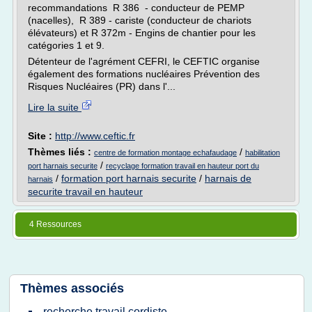
recommandations R 386 - conducteur de PEMP
(nacelles), R 389 - cariste (conducteur de chariots
élévateurs) et R 372m - Engins de chantier pour les
catégories 1 et 9.
Détenteur de l'agrément CEFRI, le CEFTIC organise
également des formations nucléaires Prévention des
Risques Nucléaires (PR) dans l'...
Lire la suite
Site :
http://www.ceftic.fr
Thèmes liés :
/
centre de formation montage echafaudage
habilitation
/
port harnais securite
recyclage formation travail en hauteur port du
/
formation port harnais securite
/
harnais de
harnais
securite travail en hauteur
4 Ressources
Thèmes associés
recherche travail cordiste