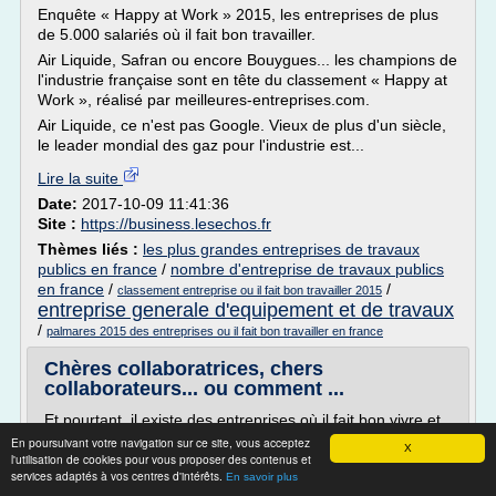
Enquête « Happy at Work » 2015, les entreprises de plus
de 5.000 salariés où il fait bon travailler.
Air Liquide, Safran ou encore Bouygues... les champions de
l'industrie française sont en tête du classement « Happy at
Work », réalisé par meilleures-entreprises.com.
Air Liquide, ce n'est pas Google. Vieux de plus d'un siècle,
le leader mondial des gaz pour l'industrie est...
Lire la suite
Date:
2017-10-09 11:41:36
Site :
https://business.lesechos.fr
Thèmes liés :
les plus grandes entreprises de travaux
publics en france
/
nombre d'entreprise de travaux publics
en france
/
/
classement entreprise ou il fait bon travailler 2015
entreprise generale d'equipement et de travaux
/
palmares 2015 des entreprises ou il fait bon travailler en france
Chères collaboratrices, chers
collaborateurs... ou comment ...
Et pourtant, il existe des entreprises où il fait bon vivre et
d'y travailler. Ces entreprises comme par magie se
En poursuivant votre navigation sur ce site, vous acceptez
X
l'utilisation de cookies pour vous proposer des contenus et
développent et prospèrent dans leurs activités pendant
services adaptés à vos centres d'intérêts.
que leurs confrères croulent sous les difficultés.
En savoir plus