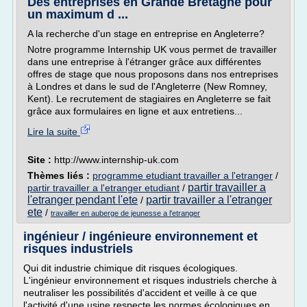
Des entreprises en Grande Bretagne pour
un maximum d ...
A la recherche d'un stage en entreprise en Angleterre?
Notre programme Internship UK vous permet de travailler
dans une entreprise à l'étranger grâce aux différentes
offres de stage que nous proposons dans nos entreprises
à Londres et dans le sud de l'Angleterre (New Romney,
Kent). Le recrutement de stagiaires en Angleterre se fait
grâce aux formulaires en ligne et aux entretiens...
Lire la suite
Site :
http://www.internship-uk.com
Thèmes liés :
programme etudiant travailler a l'etranger
/
partir travailler a
partir travailler a l'etranger etudiant
/
l'etranger pendant l'ete
partir travailler a l'etranger
/
ete
/
travailler en auberge de jeunesse a l'etranger
ingénieur / ingénieure environnement et
risques industriels
Qui dit industrie chimique dit risques écologiques.
L'ingénieur environnement et risques industriels cherche à
neutraliser les possibilités d'accident et veille à ce que
l'activité d'une usine respecte les normes écologiques en