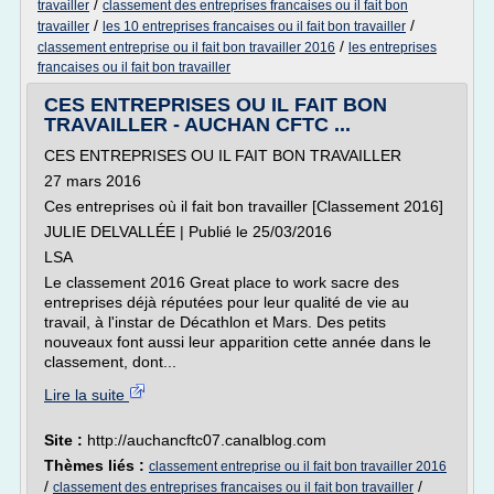
/
travailler
classement des entreprises francaises ou il fait bon
/
/
travailler
les 10 entreprises francaises ou il fait bon travailler
/
classement entreprise ou il fait bon travailler 2016
les entreprises
francaises ou il fait bon travailler
CES ENTREPRISES OU IL FAIT BON
TRAVAILLER - AUCHAN CFTC ...
CES ENTREPRISES OU IL FAIT BON TRAVAILLER
27 mars 2016
Ces entreprises où il fait bon travailler [Classement 2016]
JULIE DELVALLÉE | Publié le 25/03/2016
LSA
Le classement 2016 Great place to work sacre des
entreprises déjà réputées pour leur qualité de vie au
travail, à l'instar de Décathlon et Mars. Des petits
nouveaux font aussi leur apparition cette année dans le
classement, dont...
Lire la suite
Site :
http://auchancftc07.canalblog.com
Thèmes liés :
classement entreprise ou il fait bon travailler 2016
/
/
classement des entreprises francaises ou il fait bon travailler