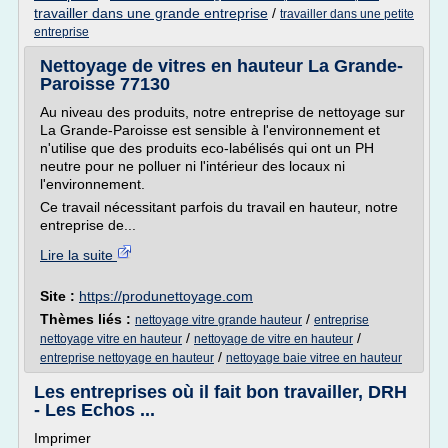
travailler dans une grande entreprise
/
travailler dans une petite
entreprise
Nettoyage de vitres en hauteur La Grande-
Paroisse 77130
Au niveau des produits, notre entreprise de nettoyage sur
La Grande-Paroisse est sensible à l'environnement et
n'utilise que des produits eco-labélisés qui ont un PH
neutre pour ne polluer ni l'intérieur des locaux ni
l'environnement.
Ce travail nécessitant parfois du travail en hauteur, notre
entreprise de...
Lire la suite
Site :
https://produnettoyage.com
Thèmes liés :
/
nettoyage vitre grande hauteur
entreprise
/
/
nettoyage vitre en hauteur
nettoyage de vitre en hauteur
/
entreprise nettoyage en hauteur
nettoyage baie vitree en hauteur
Les entreprises où il fait bon travailler, DRH
- Les Echos ...
Imprimer