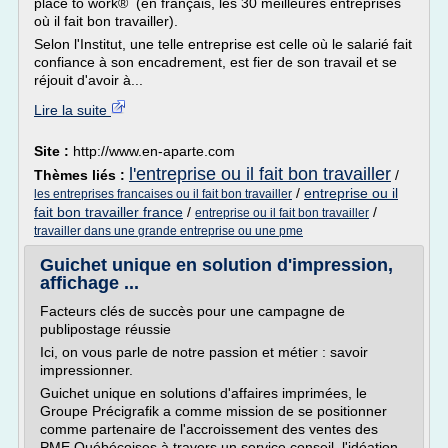
place to work® (en français, les 30 meilleures entreprises
où il fait bon travailler).
Selon l'Institut, une telle entreprise est celle où le salarié fait
confiance à son encadrement, est fier de son travail et se
réjouit d'avoir à...
Lire la suite
Site :
http://www.en-aparte.com
l'entreprise ou il fait bon travailler
Thèmes liés :
/
/
entreprise ou il
les entreprises francaises ou il fait bon travailler
fait bon travailler france
/
/
entreprise ou il fait bon travailler
travailler dans une grande entreprise ou une pme
Guichet unique en solution d'impression,
affichage ...
Facteurs clés de succès pour une campagne de
publipostage réussie
Ici, on vous parle de notre passion et métier : savoir
impressionner.
Guichet unique en solutions d'affaires imprimées, le
Groupe Précigrafik a comme mission de se positionner
comme partenaire de l'accroissement des ventes des
PME Québécoises à travers un service conseil, l'idéation