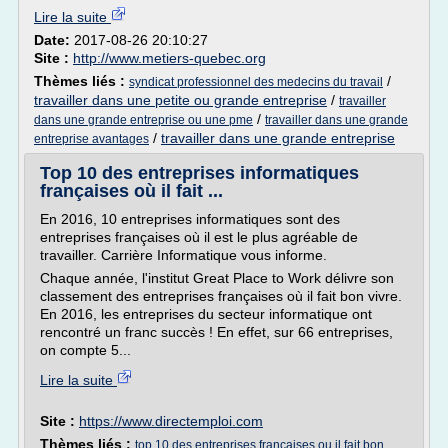
Lire la suite
Date:
2017-08-26 20:10:27
Site :
http://www.metiers-quebec.org
Thèmes liés :
/
syndicat professionnel des medecins du travail
travailler dans une petite ou grande entreprise
/
travailler
/
dans une grande entreprise ou une pme
travailler dans une grande
/
travailler dans une grande entreprise
entreprise avantages
Top 10 des entreprises informatiques
françaises où il fait ...
En 2016, 10 entreprises informatiques sont des
entreprises françaises où il est le plus agréable de
travailler. Carrière Informatique vous informe.
Chaque année, l'institut Great Place to Work délivre son
classement des entreprises françaises où il fait bon vivre.
En 2016, les entreprises du secteur informatique ont
rencontré un franc succès ! En effet, sur 66 entreprises,
on compte 5...
Lire la suite
Site :
https://www.directemploi.com
Thèmes liés :
top 10 des entreprises francaises ou il fait bon