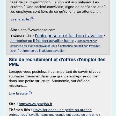
faire de l'auto-promotion. La voix est aux salariés. Les
critères ? Une société conviviale, digne de confiance et où
les employés sont fiers de ce qu'ils font. En attendant...
Lire la suite
Site :
http://www.topito.com
l'entreprise ou il fait bon travailler
Thèmes liés :
/
entreprise ou il fait bon travailler france
/
classement des
/
entreprise ou il fait bon travailler 2014
entreprise ou il fait bon travailler
/
entreprise ou il fait bon travailler
2014
Site de recrutement et d'offres d'emploi des
PME
Lorsque vous postulez, il est important de savoir si vous
souhaitez travailler dans une grande entreprise ou bien
dans une petite structure. Autonomie, variété des
missions,...
Lire la suite
Site :
http://www.pmejob.fr
Thèmes liés :
travailler dans une petite ou grande
entreprise
/
/
travailler dans une grande entreprise ou une pme