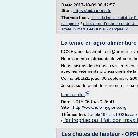
Date:
2017-10-09 08:42:57
Site :
https://aida.ineris.fr
Thèmes liés :
chute de hauteur effet sur l
/
utilisation d'echelle code du 
dangereux
arrete 19 mars 1993 travaux dangereux
La tenue en agro-alimentaire 
ECS France bschonthaler@armen.fr ve
Nous sommes fabricants de vêtements p
Nous faisons des blouses visiteurs en ti
avec les vêtements professionels de la 
Céline GLEIZE jeudi 30 septembre 200
Je suis sur le point de rencontrer le co
Lire la suite
Date:
2015-06-04 20:26:41
Site :
http://www.liste-hygiene.org
Thèmes liés :
arrete 19 mars 1993 travau
l'entreprise ou il fait bon travail
/
Les chutes de hauteur - OP