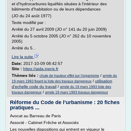
et d'hydrocarbures liquéfiés situées à l'intérieur des
bâtiments d'habitation ou de leurs dépendances
(JO du 24 août 1977)
Texte modifié par :
Arrêté du 27 avril 2009 (JO n° 141 du 20 juin 2009)
Arrêté du 5 octobre 2005 (JO n° 262 du 10 novembre
2005)
Arrêté du 5...
Lire la suite
Date:
2017-10-09 08:42:57
Site :
https://aida.ineris.fr
Thèmes liés :
/
chute de hauteur effet sur l'organisme
arrete du
/
utilisation
19 mars 1993 fixant la liste des travaux dangereux
d'echelle code du travail
/
arrete du 19 mars 1993 liste des
/
travaux dangereux
arrete 19 mars 1993 travaux dangereux
Réforme du Code de l’urbanisme : 20 fiches
pratiques ...
Avocat au Barreau de Paris
Associé - Cabinet Frêche et Associés
Les nouvelles dispositions qui entrent en vigueur le