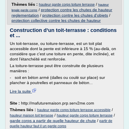
Thèmes liés :
/
hauteur garde corps toiture terrasse
hauteur
/
protection contre les chutes de hauteur
legale garde corps
reglementation
/
protection contre les chutes d'objets
/
protection collective contre les chutes de hauteur
Construction d’un toit-terrasse : conditions
et ...
Un toit-terrasse, ou toiture-terrasse, est un toit plat
accessible dont la pente est inférieure à 15 % (au-delà, on
considère que c'est une toiture en pente, dite inclinée), et
dont l'étanchéité est renforcée.
La toiture-terrasse peut être construite de plusieurs
manières :
- soit en béton armé (dalles ou coulé sur place) sur
plancher à poutrelles et panneaux de béton...
Lire la suite
Site :
http://mafuturemaison.prp.serv2me.com
Thèmes liés :
/
hauteur garde corps toiture terrasse accessible
/
/
hauteur maison toit terrasse
hauteur garde corps toiture terrasse
garde corps a partir de quelle hauteur de chute
/
partir de
quelle hauteur faut il un garde corps