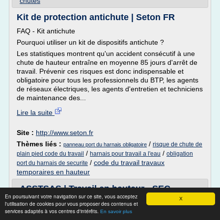
chutes
Kit de protection antichute | Seton FR
FAQ - Kit antichute
Pourquoi utiliser un kit de dispositifs antichute ?
Les statistiques montrent qu'un accident consécutif à une
chute de hauteur entraîne en moyenne 85 jours d'arrêt de
travail. Prévenir ces risques est donc indispensable et
obligatoire pour tous les professionnels du BTP, les agents
de réseaux électriques, les agents d'entretien et techniciens
de maintenance des...
Lire la suite
Site :
http://www.seton.fr
Thèmes liés :
/
risque de chute de
panneau port du harnais obligatoire
/
/
plain pied code du travail
harnais pour travail a l'eau
obligation
/
code du travail travaux
port du harnais de securite
temporaires en hauteur
ASSTSAS | Travail en hauteur - SEC
En poursuivant votre navigation sur ce site, vous acceptez
X
Travail en hauteur - SEC
l'utilisation de cookies pour vous proposer des contenus et
services adaptés à vos centres d'intérêts.
En savoir plus
Risques à la sécurité et mécaniques - Travail en hauteur -