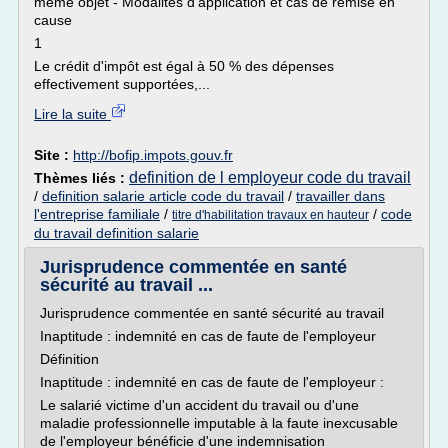
même objet - Modalités d'application et cas de remise en
cause
1
Le crédit d'impôt est égal à 50 % des dépenses
effectivement supportées,...
Lire la suite
Site :
http://bofip.impots.gouv.fr
definition de l employeur code du travail
Thèmes liés :
/
definition salarie article code du travail
/
travailler dans
l'entreprise familiale
/
/
code
titre d'habilitation travaux en hauteur
du travail definition salarie
Jurisprudence commentée en santé
sécurité au travail ...
Jurisprudence commentée en santé sécurité au travail
Inaptitude : indemnité en cas de faute de l'employeur
Définition
Inaptitude : indemnité en cas de faute de l'employeur :
Le salarié victime d'un accident du travail ou d'une
maladie professionnelle imputable à la faute inexcusable
de l'employeur bénéficie d'une indemnisation