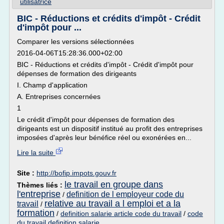
utilisatrice
BIC - Réductions et crédits d'impôt - Crédit
d'impôt pour ...
Comparer les versions sélectionnées
2016-04-06T15:28:36.000+02:00
BIC - Réductions et crédits d'impôt - Crédit d'impôt pour
dépenses de formation des dirigeants
I. Champ d'application
A. Entreprises concernées
1
Le crédit d'impôt pour dépenses de formation des
dirigeants est un dispositif institué au profit des entreprises
imposées d'après leur bénéfice réel ou exonérées en...
Lire la suite
Site :
http://bofip.impots.gouv.fr
le travail en groupe dans
Thèmes liés :
l'entreprise
definition de l employeur code du
/
relative au travail a l emploi et a la
travail
/
formation
/
definition salarie article code du travail
/
code
du travail definition salarie