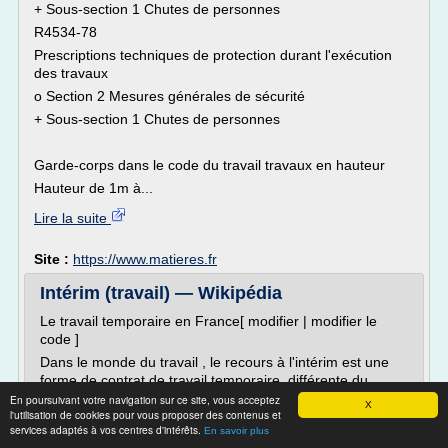
+ Sous-section 1 Chutes de personnes
R4534-78
Prescriptions techniques de protection durant l'exécution
des travaux
o Section 2 Mesures générales de sécurité
+ Sous-section 1 Chutes de personnes
Garde-corps dans le code du travail travaux en hauteur
Hauteur de 1m à...
Lire la suite
Site :
https://www.matieres.fr
Intérim (travail) — Wikipédia
Le travail temporaire en France[ modifier | modifier le
code ]
Dans le monde du travail , le recours à l'intérim est une
forme de contrat de travail temporaire, différente du
contrat à durée déterminée (CDD). Légalisé par la loi 72-
En poursuivant votre navigation sur ce site, vous acceptez
X
l'utilisation de cookies pour vous proposer des contenus et
1 du 3 janvier 1972 [1] , l'intérim est destiné initialement à
services adaptés à vos centres d'intérêts.
En savoir plus
assurer le remplacement exceptionnel des employés