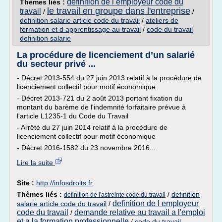
definition de l employeur code du
Thèmes liés :
le travail en groupe dans l'entreprise
travail
/
/
definition salarie article code du travail
/
ateliers de
formation et d apprentissage au travail
/
code du travail
definition salarie
La procédure de licenciement d’un salarié
du secteur privé ...
- Décret 2013-554 du 27 juin 2013 relatif à la procédure de
licenciement collectif pour motif économique
- Décret 2013-721 du 2 août 2013 portant fixation du
montant du barème de l'indemnité forfaitaire prévue à
l'article L1235-1 du Code du Travail
- Arrêté du 27 juin 2014 relatif à la procédure de
licenciement collectif pour motif économique
- Décret 2016-1582 du 23 novembre 2016...
Lire la suite
Site :
http://infosdroits.fr
Thèmes liés :
/
definition
definition de l'astreinte code du travail
definition de l employeur
salarie article code du travail
/
code du travail
demande relative au travail a l'emploi
/
et a la formation professionnelle
/
code du travail