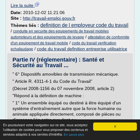
Lire la suite
Date:
2010-12-02 11:21:06
Site :
http://travail-emploi.gouv.fr
definition de l employeur code du travail
Thèmes liés :
/
conduite en securite des equipements de travail mobiles
/
automoteurs et des equipements de levage
attestation de conformite
/
d'un equipement de travail mobile
code du travail verification
/
code du travail definition entreprise utilisatrice
echafaudage
Partie IV (réglementaire) : Santé et
Sécurité au Travail ...
" 6° Dispositifs amovibles de transmission mécanique.
" Article R. 4311-4-1 du Code du Travail"
(Décret 2008-1156 du 07 novembre 2008, article 2)
"Répond à la définition de machine :
" 1° Un ensemble équipé ou destiné à être équipé d'un
système d'entraînement autre que la force humaine ou
animale appliquée directement, composé de pièces ou
d'organes liés entre eux dont au...
En poursuivant votre navigation sur ce site, vous acceptez
X
Lire la suite
l'utilisation de cookies pour vous proposer des contenus et
services adaptés à vos centres d'intérêts.
En savoir plus
Date:
2017-10-09 08:41:47