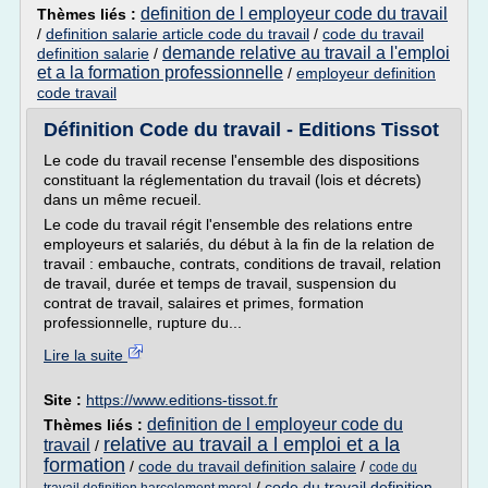
definition de l employeur code du travail
Thèmes liés :
/
definition salarie article code du travail
/
code du travail
demande relative au travail a l'emploi
definition salarie
/
et a la formation professionnelle
/
employeur definition
code travail
Définition Code du travail - Editions Tissot
Le code du travail recense l'ensemble des dispositions
constituant la réglementation du travail (lois et décrets)
dans un même recueil.
Le code du travail régit l'ensemble des relations entre
employeurs et salariés, du début à la fin de la relation de
travail : embauche, contrats, conditions de travail, relation
de travail, durée et temps de travail, suspension du
contrat de travail, salaires et primes, formation
professionnelle, rupture du...
Lire la suite
Site :
https://www.editions-tissot.fr
definition de l employeur code du
Thèmes liés :
relative au travail a l emploi et a la
travail
/
formation
/
code du travail definition salaire
/
code du
/
code du travail definition