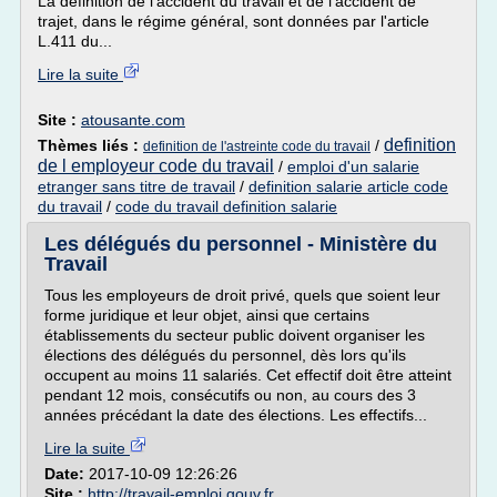
La définition de l'accident du travail et de l'accident de
trajet, dans le régime général, sont données par l'article
L.411 du...
Lire la suite
Site :
atousante.com
definition
Thèmes liés :
/
definition de l'astreinte code du travail
de l employeur code du travail
/
emploi d'un salarie
etranger sans titre de travail
/
definition salarie article code
du travail
/
code du travail definition salarie
Les délégués du personnel - Ministère du
Travail
Tous les employeurs de droit privé, quels que soient leur
forme juridique et leur objet, ainsi que certains
établissements du secteur public doivent organiser les
élections des délégués du personnel, dès lors qu'ils
occupent au moins 11 salariés. Cet effectif doit être atteint
pendant 12 mois, consécutifs ou non, au cours des 3
années précédant la date des élections. Les effectifs...
Lire la suite
Date:
2017-10-09 12:26:26
Site :
http://travail-emploi.gouv.fr