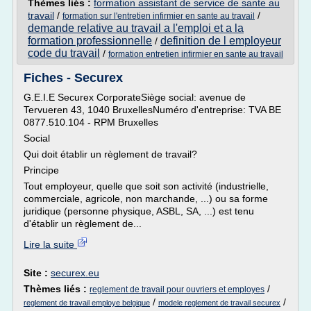
Thèmes liés :
formation assistant de service de sante au
travail
/
/
formation sur l'entretien infirmier en sante au travail
demande relative au travail a l'emploi et a la
formation professionnelle
definition de l employeur
/
code du travail
/
formation entretien infirmier en sante au travail
Fiches - Securex
G.E.I.E Securex CorporateSiège social: avenue de
Tervueren 43, 1040 BruxellesNuméro d'entreprise: TVA BE
0877.510.104 - RPM Bruxelles
Social
Qui doit établir un règlement de travail?
Principe
Tout employeur, quelle que soit son activité (industrielle,
commerciale, agricole, non marchande, ...) ou sa forme
juridique (personne physique, ASBL, SA, ...) est tenu
d'établir un règlement de...
Lire la suite
Site :
securex.eu
Thèmes liés :
/
reglement de travail pour ouvriers et employes
/
/
reglement de travail employe belgique
modele reglement de travail securex